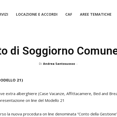
RVIZI
LOCAZIONE E ACCORDI
CAF
AREE TEMATICHE
to di Soggiorno Comun
Di
Andrea Santosuosso
-
MODELLO 21)
tive extra alberghiere (Case Vacanze, Affittacamere, Bed and Break
resentazione on line del Modello 21
erso la nuova procedura on line denominata “Conto della Gestione”