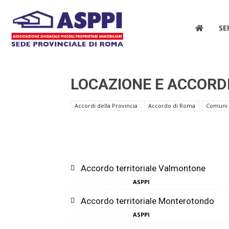
ASPPI
SE
LOCAZIONE E ACCORD
|
Accordi della Provincia
Accordo di Roma
Comuni a
Sede
Accordo territoriale Valmontone
ASPPI
Locazione e Accordi
Provinciale
Accordo territoriale Monterotondo
ASPPI
Locazione e Accordi