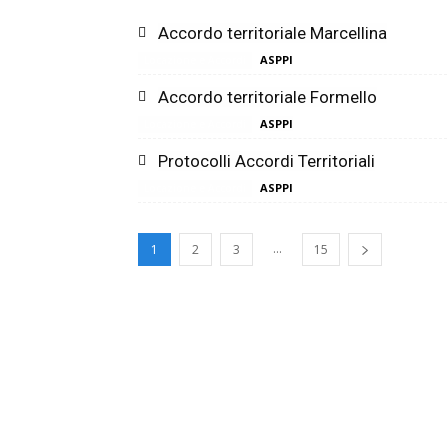
Accordo territoriale Marcellina
di
ASPPI
Locazione e Accordi
Accordo territoriale Formello
ASPPI
Locazione e Accordi
ROMA
Protocolli Accordi Territoriali
ASPPI
Locazione e Accordi
...
1
2
3
15