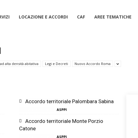
RVIZI
LOCAZIONE E ACCORDI
CAF
AREE TEMATICHE
I
d alta densità abitativa
Legi e Decreti
Nuovo Accordo Roma
Accordo territoriale Palombara Sabina
ASPPI
Locazione e Accordi
Accordo territoriale Monte Porzio
Catone
ASPPI
Locazione e Accordi