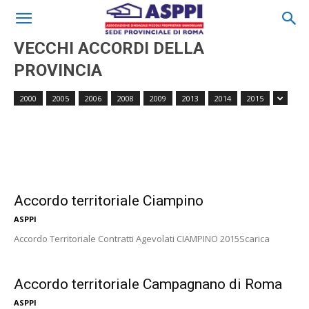
VECCHI ACCORDI DELLA
PROVINCIA
Accordo territoriale Fiumicino
2000
2005
2006
2008
2009
2013
2014
2015
Accordo territoriale Anguillara Sabazia
Accordo territoriale Civitavecchia
Accordo territoriale Ciampino
ASPPI
Accordo Territoriale Contratti Agevolati CIAMPINO 2015Scarica
Accordo territoriale Campagnano di Roma
ASPPI